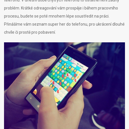
telefonu. V dnešní době chytrých telefonů to ostatně není žádný
problém. Krátké odreagování vám prospěje i během pracovního
procesu, budete se poté mnohem lépe soustředit na práci.
Přinášíme vám seznam super her do telefonu, pro ukrácení dlouhé
chvíle či prostě pro pobavení.