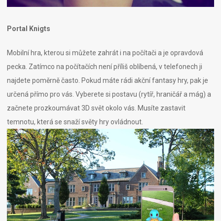
Portal Knigts
Mobilní hra, kterou si můžete zahrát i na počítači a je opravdová
pecka. Zatímco na počítačích není příliš oblíbená, v telefonech ji
najdete poměrně často. Pokud máte rádi akční fantasy hry, pak je
určená přímo pro vás. Vyberete si postavu (rytíř, hraničář a mág) a
začnete prozkoumávat 3D svět okolo vás. Musíte zastavit
temnotu, která se snaží světy hry ovládnout.