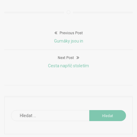
Previous Post
Navigace
Previous
Gumáky jsou in
pro
post:
Next Post
příspěvek
Next
Cesta napříč stoletím
post:
Vyhledávání