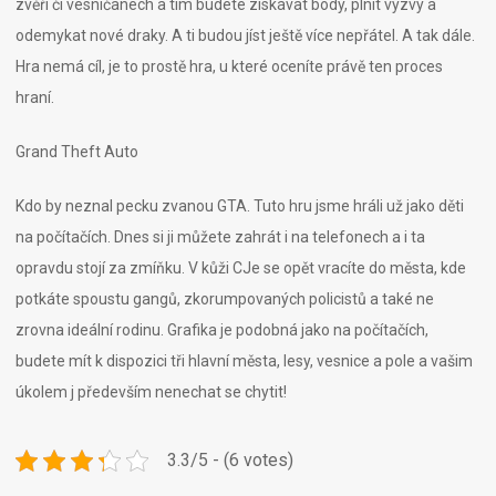
zvěři či vesničanech a tím budete získávat body, plnit výzvy a
odemykat nové draky. A ti budou jíst ještě více nepřátel. A tak dále.
Hra nemá cíl, je to prostě hra, u které oceníte právě ten proces
hraní.
Grand Theft Auto
Kdo by neznal pecku zvanou GTA. Tuto hru jsme hráli už jako děti
na počítačích. Dnes si ji můžete zahrát i na telefonech a i ta
opravdu stojí za zmíňku. V kůži CJe se opět vracíte do města, kde
potkáte spoustu gangů, zkorumpovaných policistů a také ne
zrovna ideální rodinu. Grafika je podobná jako na počítačích,
budete mít k dispozici tři hlavní města, lesy, vesnice a pole a vašim
úkolem j především nenechat se chytit!
3.3/5 - (6 votes)