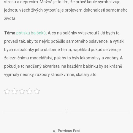
stresu a depresím. Možná je to tím, že právě koule symbolizuje
jednotu všech živých bytostí a je projevem dokonalosti samotného
života.
Téma
potisku balónků
.
A co na balónky vytisknout? Já bych to
provedl tak, aby to nejvíc potěšilo samotného oslavence, a vytiskl
bych na balónky jeho oblíbené téma, například pokud se věnuje
železničnímu modelářství, pak by to byly lokomotivy a vagóny. A
pokud je to nadšený akvarista, na každém balónku by se krásně
vyjímaly neonky, razbory klínoskvrnné, skaláry atd.
Previous Post