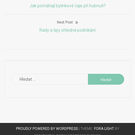
Navigace
Previous
Jak pomáhají bylinkové čaje při hubnutí?
pro
post:
Next Post
příspěvek
Next
Rady a tipy ohledně podnikání
post:
Vyhledávání
PROUDLY POWERED BY WORDPRESS
|
THEME:
FORA LIGHT
BY