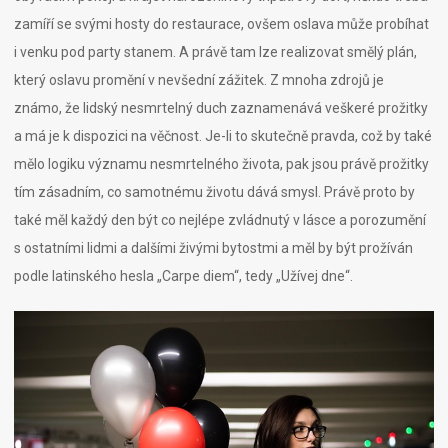
zamíří se svými hosty do restaurace, ovšem oslava může probíhat
i venku pod party stanem. A právě tam lze realizovat smělý plán,
který oslavu promění v nevšední zážitek.
Z mnoha zdrojů je
známo, že lidský nesmrtelný duch zaznamenává veškeré prožitky
a má je k dispozici na věčnost. Je-li to skutečně pravda, což by také
mělo logiku významu nesmrtelného života, pak jsou právě prožitky
tím zásadním, co samotnému životu dává smysl. Právě proto by
také měl každý den být co nejlépe zvládnutý v lásce a porozumění
s ostatními lidmi a dalšími živými bytostmi a měl by být prožíván
podle latinského hesla „Carpe diem“, tedy „Užívej dne“.