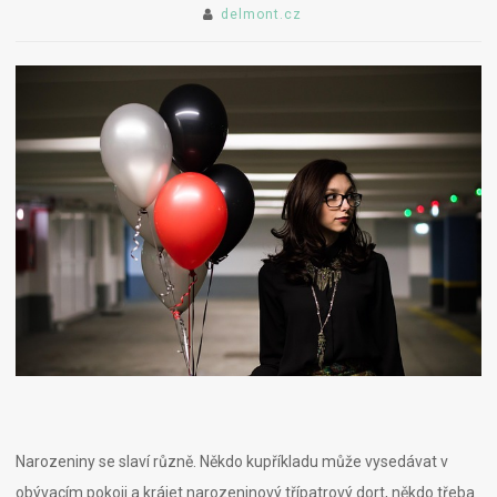
delmont.cz
Narozeniny se slaví různě. Někdo kupříkladu může vysedávat v
obývacím pokoji a krájet narozeninový třípatrový dort, někdo třeba