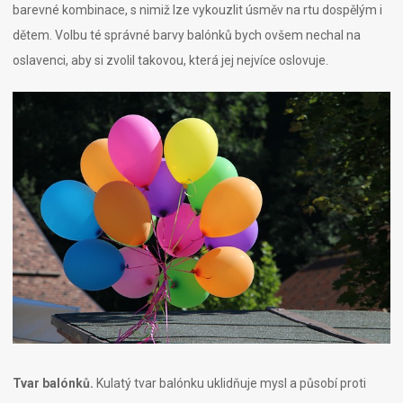
barevné kombinace, s nimiž lze vykouzlit úsměv na rtu dospělým i
dětem. Volbu té správné barvy balónků bych ovšem nechal na
oslavenci, aby si zvolil takovou, která jej nejvíce oslovuje.
Tvar balónků.
Kulatý tvar balónku uklidňuje mysl a působí proti