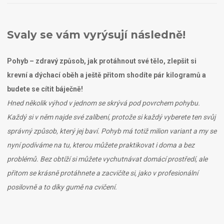
Svaly se vám vyrýsují následně!
Pohyb – zdravý způsob, jak protáhnout své tělo, zlepšit si
krevní a dýchací oběh a ještě přitom shodíte pár kilogramů a
budete se cítit báječně!
Hned několik výhod v jednom se skrývá pod povrchem pohybu.
Každý si v něm najde své zalíbení, protože si každý vyberete ten svůj
správný způsob, který jej baví. Pohyb má totiž milion variant a my se
nyní podíváme na tu, kterou můžete praktikovat i doma a bez
problémů. Bez obtíží si můžete vychutnávat domácí prostředí, ale
přitom se krásně protáhnete a zacvičíte si, jako v profesionální
posilovně a to díky gumě na cvičení.