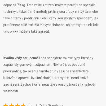
odpor až 79 kg. Toto velké zatížení můžete použít i na speciální
techniky a také různé metody jakými jsou dřepy, mrtvý tah nebo
také přítahy v předklonu. Lehčí váhy jsou skvělým způsobem, jak
protáhnete celé své tělo. Nevynecháte ani objemový trénink, kde
tyto prvky můžete také zařadit.
Kvalita vždy zaručena!
U nás nenajdete takové typy, které by
zapáchaly gumovým zápachem. Některé jsou podobné
pneumatice, takže ani s těmito druhy se u nás neshledáte.
Nabízíme opravdu kvalitní zboží, které vydrží i nemilostivé
zacházení. Zachovávají si neustále svou pružnost a ty nejlepší
vlastnosti.
3.7/5 - (6 votes)