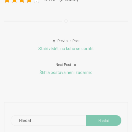
Previous Post
Navigace
Previous
Stačí vědět, na koho se obrátit
pro
post:
Next Post
příspěvek
Next
Štíhlá postava není zadarmo
post:
Vyhledávání