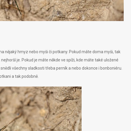
oma nějaký hmyz nebo myši či potkany. Pokud máte doma myši, tak
 a nejhorší je. Pokud je máte někde ve spíži, kde máte také uložené
ně snědli všechny sladkosti třeba perník a nebo dokonce i bonboniéru.
otkani a tak podobně.