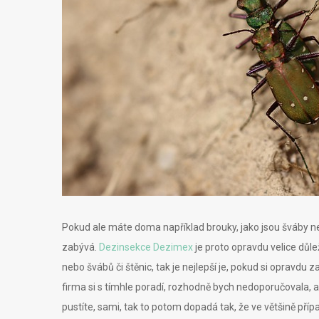
Pokud ale máte doma například brouky, jako jsou šváby neb
zabývá.
Dezinsekce Dezimex
je proto opravdu velice důl
nebo švábů či štěnic, tak je nejlepší je, pokud si opravdu z
firma si s tímhle poradí, rozhodně bych nedoporučovala, 
pustíte, sami, tak to potom dopadá tak, že ve většině př