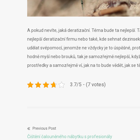
A pokud nevíte, jaká deratizační. Téma bude ta nejlepší. 
nejlepší deratizační firmu nebo také, kde sehnat dezinsek
udělat svépomocí, jenomže ne vždycky je to úspěšné, pro
hodně myší nebo brouků, tak je samozřejmě nejlepší, když 
prostředky a samozřejmě ví, jak na to bude vědět, jak se 
3.7/5 - (7 votes)
Previous Post
Navigace
Previous
Čištění čalouněného nábytku s profesionály