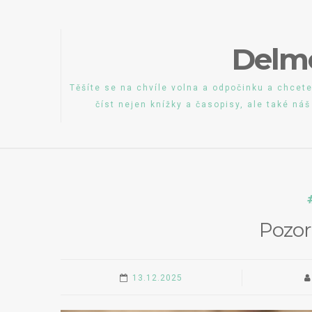
Skip
to
Delm
content
Těšíte se na chvíle volna a odpočinku a chcete
číst nejen knížky a časopisy, ale také ná
Pozor
13.12.2025