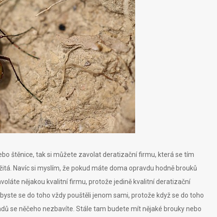
o štěnice, tak si můžete zavolat deratizační firmu, která se tím
ežitá. Navíc si myslím, že pokud máte doma opravdu hodně brouků
avoláte nějakou kvalitní firmu, protože jedině kvalitní deratizační
abyste se do toho vždy pouštěli jenom sami, protože když se do toho
ípadů se něčeho nezbavíte. Stále tam budete mít nějaké brouky nebo