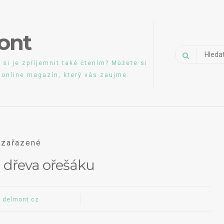
ont
Vyhledávání
 si je zpříjemnit také čtením? Můžete si
š online magazín, který vás zaujme.
zařazené
i dřeva ořešáku
delmont.cz