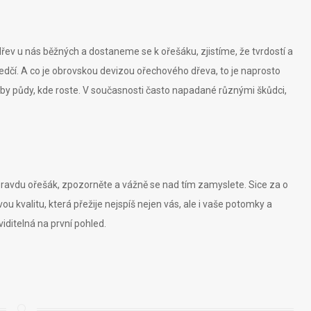
dřev u nás běžných a dostaneme se k ořešáku, zjistíme, že tvrdostí a
předčí. A co je obrovskou devizou ořechového dřeva, to je naprosto
dby půdy, kde roste. V současnosti často napadané různými škůdci,
ravdu ořešák, zpozorněte a vážně se nad tím zamyslete. Sice za o
ou kvalitu, která přežije nejspíš nejen vás, ale i vaše potomky a
viditelná na první pohled.