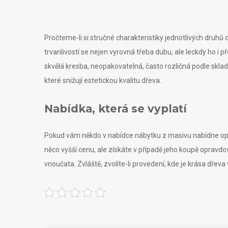
Pročteme-li si stručné charakteristiky jednotlivých druhů 
trvanlivostí se nejen vyrovná třeba dubu, ale leckdy ho i 
skvělá kresba, neopakovatelná, často rozličná podle skla
které snižují estetickou kvalitu dřeva.
Nabídka, která se vyplatí
Pokud vám někdo v nabídce
nábytku z masivu
nabídne op
něco vyšší cenu, ale získáte v případě jeho koupě opravdov
vnoučata. Zvláště, zvolíte-li provedení, kde je krása dřeva 