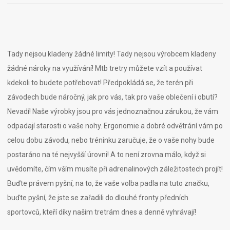
Tady nejsou kladeny žádné limity! Tady nejsou výrobcem kladeny
žádné nároky na využívání!
Mtb tretry
můžete vzít a používat
kdekoli to budete potřebovat! Předpokládá se, že terén při
závodech bude náročný, jak pro vás, tak pro vaše oblečení i obutí?
Nevadí! Naše výrobky jsou pro vás jednoznačnou zárukou, že vám
odpadají starosti o vaše nohy. Ergonomie a dobré odvětrání vám po
celou dobu závodu, nebo tréninku zaručuje, že o vaše nohy bude
postaráno na té nejvyšší úrovni! A to není zrovna málo, když si
uvědomíte, čím vším musíte při adrenalinových záležitostech projít!
Buďte právem pyšní, na to, že vaše volba padla na tuto značku,
buďte pyšní, že jste se zařadili do dlouhé fronty předních
sportovců, kteří díky našim tretrám dnes a denně vyhrávají!