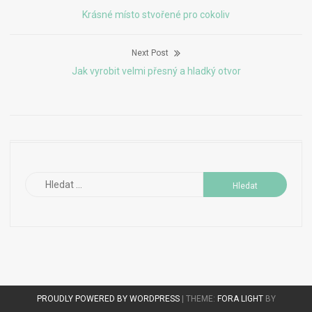
Navigace
Previous
Krásné místo stvořené pro cokoliv
pro
post:
Next Post
příspěvek
Next
Jak vyrobit velmi přesný a hladký otvor
post:
Vyhledávání
PROUDLY POWERED BY WORDPRESS
|
THEME:
FORA LIGHT
BY