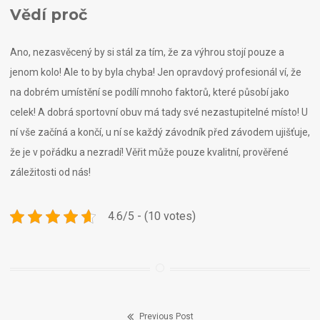
Vědí proč
Ano, nezasvěcený by si stál za tím, že za výhrou stojí pouze a
jenom kolo! Ale to by byla chyba! Jen opravdový profesionál ví, že
na dobrém umístění se podílí mnoho faktorů, které působí jako
celek! A dobrá sportovní obuv má tady své nezastupitelné místo! U
ní vše začíná a končí, u ní se každý závodník před závodem ujišťuje,
že je v pořádku a nezradí! Věřit může pouze kvalitní, prověřené
záležitosti od nás!
4.6/5 - (10 votes)
Previous Post