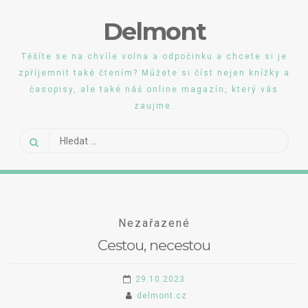
Skip
Delmont
to
content
Těšíte se na chvíle volna a odpočinku a chcete si je
zpříjemnit také čtením? Můžete si číst nejen knížky a
časopisy, ale také náš online magazín, který vás
zaujme.
Vyhledávání
Nezařazené
Cestou, necestou
29.10.2023
delmont.cz