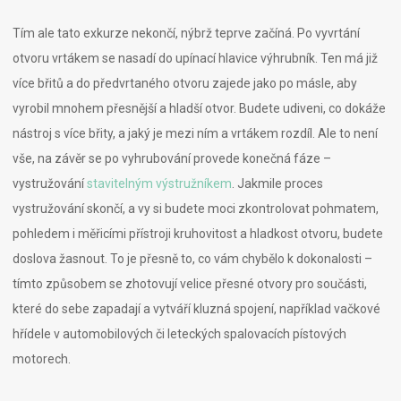
Tím ale tato exkurze nekončí, nýbrž teprve začíná. Po vyvrtání
otvoru vrtákem se nasadí do upínací hlavice výhrubník. Ten má již
více břitů a do předvrtaného otvoru zajede jako po másle, aby
vyrobil mnohem přesnější a hladší otvor. Budete udiveni, co dokáže
nástroj s více břity, a jaký je mezi ním a vrtákem rozdíl. Ale to není
vše, na závěr se po vyhrubování provede konečná fáze –
vystružování
stavitelným výstružníkem
. Jakmile proces
vystružování skončí, a vy si budete moci zkontrolovat pohmatem,
pohledem i měřicími přístroji kruhovitost a hladkost otvoru, budete
doslova žasnout. To je přesně to, co vám chybělo k dokonalosti –
tímto způsobem se zhotovují velice přesné otvory pro součásti,
které do sebe zapadají a vytváří kluzná spojení, například vačkové
hřídele v automobilových či leteckých spalovacích pístových
motorech.