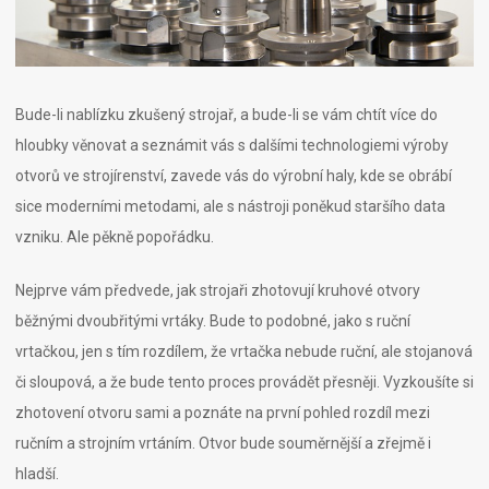
Bude-li nablízku zkušený strojař, a bude-li se vám chtít více do
hloubky věnovat a seznámit vás s dalšími technologiemi výroby
otvorů ve strojírenství, zavede vás do výrobní haly, kde se obrábí
sice moderními metodami, ale s nástroji poněkud staršího data
vzniku. Ale pěkně popořádku.
Nejprve vám předvede, jak strojaři zhotovují kruhové otvory
běžnými dvoubřitými vrtáky. Bude to podobné, jako s ruční
vrtačkou, jen s tím rozdílem, že vrtačka nebude ruční, ale stojanová
či sloupová, a že bude tento proces provádět přesněji. Vyzkoušíte si
zhotovení otvoru sami a poznáte na první pohled rozdíl mezi
ručním a strojním vrtáním. Otvor bude souměrnější a zřejmě i
hladší.