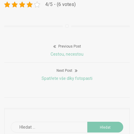
4/5 - (6 votes)
Previous Post
Navigace
Previous
Cestou, necestou
pro
post:
Next Post
příspěvek
Next
Spatřete vše díky fotopasti
post:
Vyhledávání