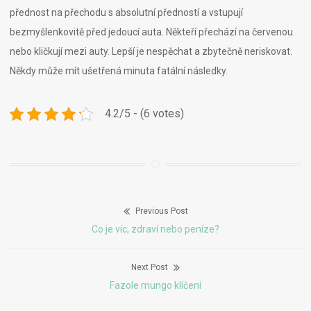
přednost na přechodu s absolutní předností a vstupují
bezmyšlenkovitě před jedoucí auta. Někteří přechází na červenou
nebo kličkují mezi auty. Lepší je nespěchat a zbytečně neriskovat.
Někdy může mít ušetřená minuta fatální následky.
4.2/5 - (6 votes)
Previous Post
Navigace
Previous
Co je víc, zdraví nebo peníze?
pro
post:
Next Post
příspěvek
Next
Fazole mungo klíčení
post: