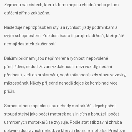
Zejména na místech, která k tomu nejsou vhodná nebo je tam
otáčení přímo zakázáno.
Následuje nepřizpůsobení stylu a rychlosti jízdy podmínkám a
svým schopnostem. Zde dost často figurují mladí řidiči, kteří ještě
nemají dostatek zkušeností.
Dalšími příčinami jsou nepřiměřená rychlost, nepovolené
předjíždění, nedodržování vzdálenosti mezi vozidly, nedání
přednosti, vjetí do protisměru, nepřizpůsobení jízdy stavu vozovky,
mikrospánek. Někdy při jedné nehodě dojde ke kombinaci více
příčin.
Samostatnou kapitolou jsou nehody motorkářů. Jejich počet
stoupá stejně jako počet motorek na silnicích a bohužel i počet
usmrcených motorkářů se zvyšuje. Podle statistik zaviní zhruba
polovinu dopravních nehod, ve kterých figuruje motorka. Přestože