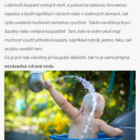
Lidé kvůli koupání cestují k moři, a pokud na takovou dovolenou
nejedou a bydlí například v bytech nebo v rodinných domech, tak
výše uvedené možnosti nemohou využívat. Takže navštěvují krycí
bazény nebo veřejná koupaliště. Tam, kde ve svém okolí mají
možnost využít přírodní koupání, například rybník, jezero, řeku, tak
se jdou osvěžit tam.
Co je pro nás všechny při koupání důležité, tak to je samozřejmě
nezávadná zdravá
voda
.