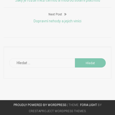
Jaký je rozdíl mezi černou a modrou solární plachtou
pro
post:
Next Post
příspěvek
Next
Dopravní nehody a jejich viníci
post:
Vyhledávání
PROUDLY POWERED BY WORDPRESS
|
THEME:
FORA LIGHT
BY
CRESTAPROJECT WORDPRESS THEMES.