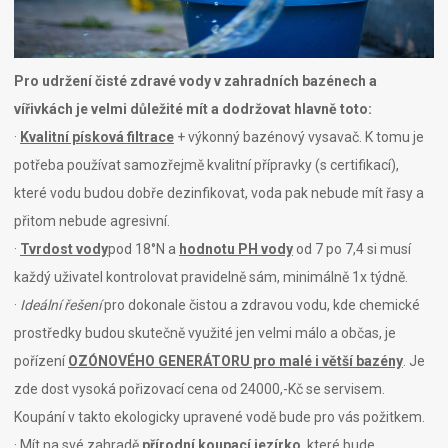
Pro udržení čisté zdravé vody v zahradních bazénech a
vířivkách
je velmi důležité mít a dodržovat hlavně toto:
·
Kvalitní písková filtrace
+ výkonný bazénový vysavač. K tomu je
potřeba používat samozřejmě kvalitní přípravky (s certifikací),
které vodu budou dobře dezinfikovat, voda pak nebude mít řasy a
přitom nebude agresivní.
·
Tvrdost
vody
pod 18°N a
h
odnotu PH vody
od 7 po 7,4 si musí
každý uživatel kontrolovat pravidelně sám, minimálně 1x týdně.
·
Ideální řešení
pro dokonale čistou a zdravou vodu, kde chemické
prostředky budou skutečně využité jen velmi málo a občas, je
pořízení
OZÓNOVÉHO GENERÁTORU pro malé i větší bazény
. Je
zde dost vysoká pořizovací cena od 24000,-Kč se servisem.
Koupání v takto ekologicky upravené vodě bude pro vás požitkem.
· Mít na své zahradě
přírodní koupací jezírko
, které bude