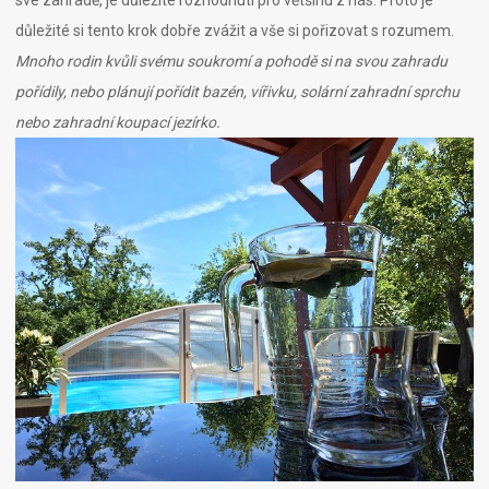
své zahradě, je důležité rozhodnutí pro většinu z nás. Proto je
důležité si tento krok dobře zvážit a vše si pořizovat s rozumem.
Mnoho rodin kvůli svému soukromí a pohodě si na svou zahradu
pořídily, nebo plánují pořídit bazén, vířivku, solární zahradní sprchu
nebo zahradní koupací jezírko.