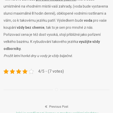
umístněné na vhodném místě vaší zahrady, (voda bude vystavena
slunci maximálně 8 hodin denně), obklopené vodními rostlinami a
vším, co k takovému jezírku patří. Výsledkem bude
voda
pro vaše
koupání
vždy
bez chemie
, tak to je sen pro mnohé z nás.
Pořizovací cena je též dost vysoká, stojí přibližně jako pořízení
velkého bazénu. K vybudování takového jezírka
využijte vždy
odborníky.
Prožít letní horké dny u vody je vždy báječné.
4/5 - (7 votes)
Previous Post
Navigace
Previous