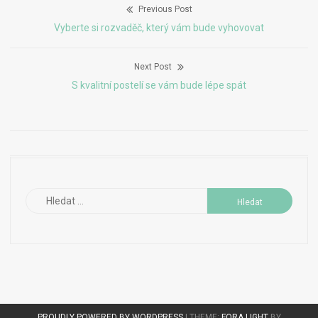
Previous Post
Navigace
Previous
Vyberte si rozvaděč, který vám bude vyhovovat
pro
post:
Next Post
příspěvek
Next
S kvalitní postelí se vám bude lépe spát
post:
Vyhledávání
PROUDLY POWERED BY WORDPRESS
|
THEME:
FORA LIGHT
BY