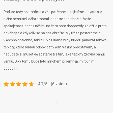
Rádi se tedy postaráme o vše potřebné a zajistíme, abyste si s
ničím nemuseli dělat starosti, na to se spolehněte. Vaše
spokojenost je totiž něčím, na čem nám doopravdy záleží, a proto
neváhejte a kdykoliv se na nás obraťte. My už se postaráme o
všechno potřebné, takže u Vás doma vždy budou panovat takové
teploty, které budou odpovídat všem Vašim představám, a
nebudete si muset dělat starosti s tím, jaké teploty zrovna panují
venku. Díky tomu bude léto mnohem příjemnějším ročním
obdobím.
4.7/5 - (6 votes)