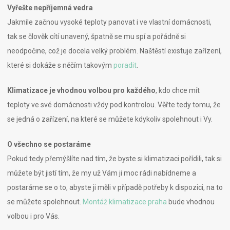
Vyřešte nepříjemná vedra
Jakmile začnou vysoké teploty panovat i ve vlastní domácnosti,
tak se člověk cítí unavený, špatně se mu spí a pořádně si
neodpočine, což je docela velký problém. Naštěstí existuje zařízení,
které si dokáže s něčím takovým
poradit
.
Klimatizace je vhodnou volbou pro každého
, kdo chce mít
teploty ve své domácnosti vždy pod kontrolou. Věřte tedy tomu, že
se jedná o zařízení, na které se můžete kdykoliv spolehnout i Vy.
O všechno se postaráme
Pokud tedy přemýšlíte nad tím, že byste si klimatizaci pořídili, tak si
můžete být jistí tím, že my už Vám ji moc rádi nabídneme a
postaráme se o to, abyste ji měli v případě potřeby k dispozici, na to
se můžete spolehnout.
Montáž klimatizace praha
bude vhodnou
volbou i pro Vás.