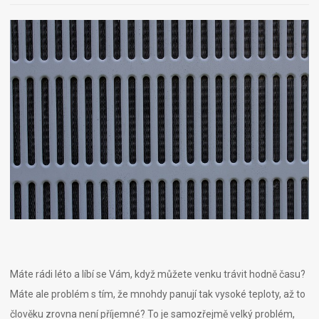
Máte rádi léto a líbí se Vám, když můžete venku trávit hodně času?
Máte ale problém s tím, že mnohdy panují tak vysoké teploty, až to
člověku zrovna není příjemné? To je samozřejmě velký problém,