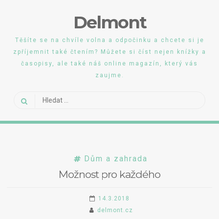
Skip
Delmont
to
content
Těšíte se na chvíle volna a odpočinku a chcete si je
zpříjemnit také čtením? Můžete si číst nejen knížky a
časopisy, ale také náš online magazín, který vás
zaujme.
Vyhledávání
Dům a zahrada
Možnost pro každého
14.3.2018
delmont.cz