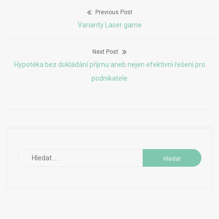
Previous Post
Navigace
Previous
Varianty Laser game
pro
post:
Next Post
příspěvek
Next
Hypotéka bez dokládání příjmu aneb nejen efektivní řešení pro
post:
podnikatele
Vyhledávání